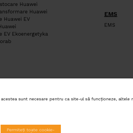
 stocare Huawei
transformare Huawei
EMS
re Huawei EV
EMS
 Huawei
re EV Ekoenergetyka
Corab
cestea sunt necesare pentru ca site-ul să funcționeze, altele ne
 GREEN ENERGY ROMANIA SRL
s.r.o.
pera 43, Bucharest, 020308, Romania
Permiteți toate cookie-