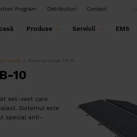
artner Program
Distribuitori
Contact
casă
Produse
Servicii
EMS
șuri plane
Sistemul Corab PB-10
B-10
at est-vest care
balast. Sistemul este
at special anti-