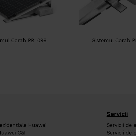
emul Corab PB-096
Sistemul Corab P
Servicii
rezidențiale Huawei
Servicii de 
Huawei C&I
Servicii de