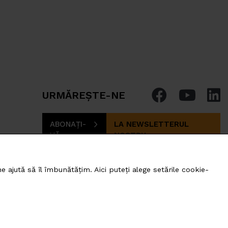
URMĂREȘTE-NE
ABONAȚI-
LA NEWSLETTERUL
VĂ
NOSTRU
 ajută să îl îmbunătățim. Aici puteți alege setările cookie-
romania@photomate.eu