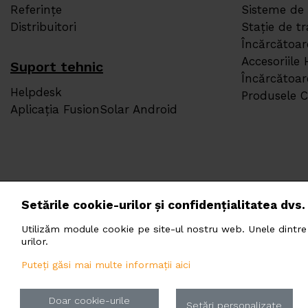
Referințe
Sisteme de
Distribuitori
Stație de 
Încărcătoa
Accesoriile
Suport tehnic
Încărcătoa
Helpdesk
Produsele 
Aplicația FusionSolar Android
Setările cookie-urilor și confidențialitatea dvs.
Utilizăm module cookie pe site-ul nostru web. Unele dintre a
PHOTOMATE
urilor.
Soseaua Pi
Puteți găsi mai multe informații aici
Doar cookie-urile
Setări personalizate