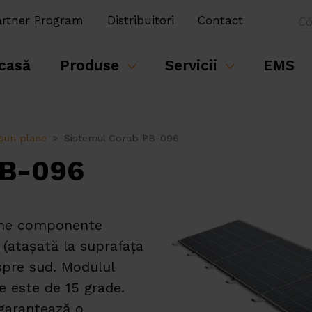
artner Program
Distribuitori
Contact
casă
Produse
Servicii
EMS
șuri plane
Sistemul Corab PB-096
B-096
ține componente
 (atașată la suprafața
 spre sud. Modulul
re este de 15 grade.
 garantează o