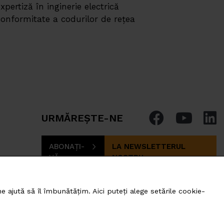
expertiză în inginerie electrică
 conformitate a codurilor de rețea
URMĂREȘTE-NE
ABONAȚI-
LA NEWSLETTERUL
VĂ
NOSTRU
 ajută să îl îmbunătățim. Aici puteți alege setările cookie-
romania@photomate.eu