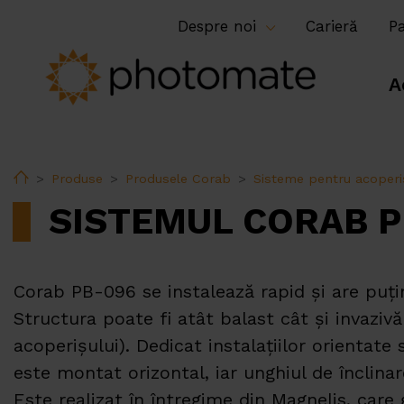
Despre noi
Carieră
P
A
Home
Produse
Produsele Corab
Sisteme pentru acoperi
SISTEMUL CORAB P
Corab PB-096 se instalează rapid și are pu
Structura poate fi atât balast cât și invazivă
acoperișului). Dedicat instalațiilor orientate
este montat orizontal, iar unghiul de înclina
Este realizat în întregime din Magnelis, care