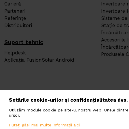
Carieră
Invertoare 
Parteneri
Invertoare 
Referințe
Sisteme de
Distribuitori
Stație de 
Încărcătoa
Accesoriile
Suport tehnic
Încărcătoa
Helpdesk
Produsele 
Aplicația FusionSolar Android
Setările cookie-urilor și confidențialitatea dvs.
Utilizăm module cookie pe site-ul nostru web. Unele dintre a
PHOTOMATE
urilor.
Soseaua Pi
Puteți găsi mai multe informații aici