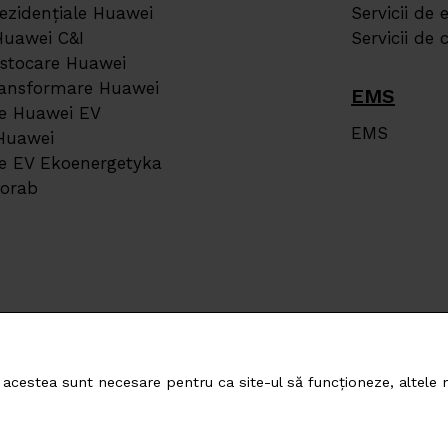
rezidențiale Huawei
Servicii de 
Huawei C&I
Servicii de
 stocare Huawei
transformare Huawei
EMS
re Huawei EV
EMS
 Huawei
re EV Ekoenergetyka
Corab
cestea sunt necesare pentru ca site-ul să funcționeze, altele ne
 GREEN ENERGY ROMANIA SRL
s.r.o.
pera 43, Bucharest, 020308, Romania