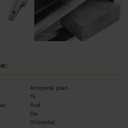
ce:
Acoperiș plan
15
ui:
Sud
Da
Orizontal