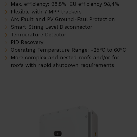
Max. efficiency: 98.8%, EU efficiency 98,4%
Pompe de căldură ERA
Flexible with 7 MPP trackers
Referințe
Arc Fault and PV Ground-Faul Protection
Smart String Level Disconnector
Su
Servicii
Temperature Detector
PID Recovery
EMS
Operating Temperature Range: -25°C to 60°C
More complex and nested roofs and/or for
Suport tehnic
roofs with rapid shutdown requirements
Descărcare
Su
Despre noi
Carieră
Partner Program
Distribuitori