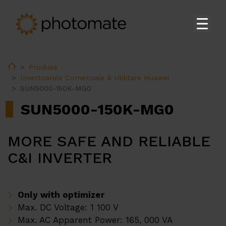
Acasă
Home
Produse
Su
Produse
Invertoarele Comerciale & Utilitare Huawei
SUN5000-150K-MG0
Invertoarele Rezidențiale Huawei
SUN5000-150K-MG0
Invertoarele Comerciale & Utilitare Huawei
Sistemele de stocare Huawei
MORE SAFE AND RELIABLE
Stații de transformare Huawei
C&I INVERTER
Accesoriile Huawei
Încărcătoarele EV Huawei
Only with optimizer
Încărcătoarele EV Ekoenergetyka
Max. DC Voltage: 1 100 V
PV constructions
Max. AC Apparent Power: 165, 000 VA