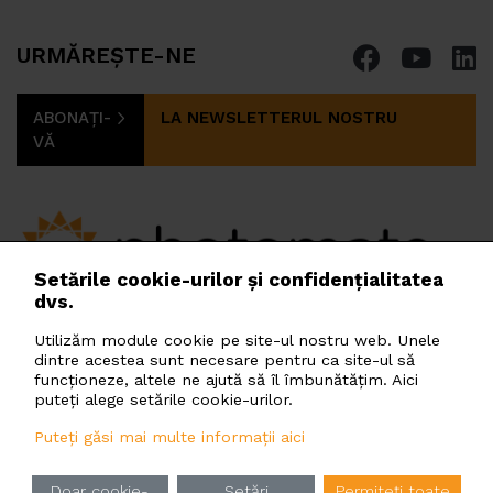
URMĂREȘTE-NE
ABONAȚI-
LA NEWSLETTERUL NOSTRU
VĂ
Setările cookie-urilor și confidențialitatea
dvs.
PHOTOMATE GREEN ENERGY ROMANIA SRL
s.r.o.
Soseaua Pipera 43, Bucharest, 020308, Romania
Utilizăm module cookie pe site-ul nostru web. Unele
dintre acestea sunt necesare pentru ca site-ul să
romania@photomate.eu
funcționeze, altele ne ajută să îl îmbunătățim. Aici
puteți alege setările cookie-urilor.
Puteți găsi mai multe informații aici
Principiile de prelucrare a datelor cu caracter
ro
en
ua
ru
cz
pl
hu
bg
Doar cookie-
Setări
Permiteți toate