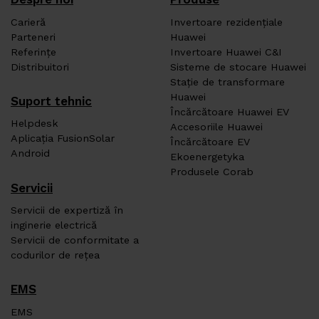
Carieră
Invertoare rezidențiale
Parteneri
Huawei
Referințe
Invertoare Huawei C&I
Distribuitori
Sisteme de stocare Huawei
Stație de transformare
Huawei
Suport tehnic
Încărcătoare Huawei EV
Helpdesk
Accesoriile Huawei
Aplicația FusionSolar
Încărcătoare EV
Android
Ekoenergetyka
Produsele Corab
Servicii
Servicii de expertiză în
inginerie electrică
Servicii de conformitate a
codurilor de rețea
EMS
EMS