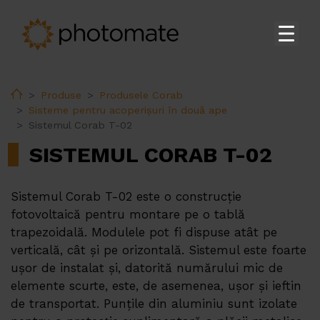
Acasă
Home
Produse
Produsele Corab
Su
Produse
Sisteme pentru acoperișuri în două ape
Sistemul Corab T-02
Invertoarele Rezidențiale Huawei
SISTEMUL CORAB T-02
Invertoarele Comerciale & Utilitare Huawei
Sistemele de stocare Huawei
Sistemul Corab T-02 este o construcție
Stații de transformare Huawei
fotovoltaică pentru montare pe o tablă
Accesoriile Huawei
trapezoidală. Modulele pot fi dispuse atât pe
verticală, cât și pe orizontală. Sistemul este foarte
Încărcătoarele EV Huawei
ușor de instalat și, datorită numărului mic de
Încărcătoarele EV Ekoenergetyka
elemente scurte, este, de asemenea, ușor și ieftin
de transportat. Punțile din aluminiu sunt izolate
PV constructions