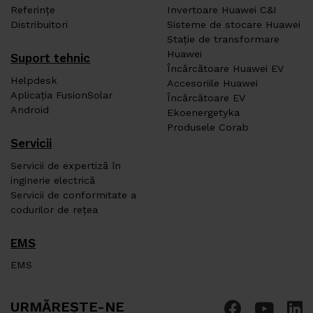
Referințe
Invertoare Huawei C&I
Distribuitori
Sisteme de stocare Huawei
Stație de transformare
Huawei
Suport tehnic
Încărcătoare Huawei EV
Helpdesk
Accesoriile Huawei
Aplicația FusionSolar
Încărcătoare EV
Android
Ekoenergetyka
Produsele Corab
Servicii
Servicii de expertiză în
inginerie electrică
Servicii de conformitate a
codurilor de rețea
EMS
EMS
URMĂREȘTE-NE