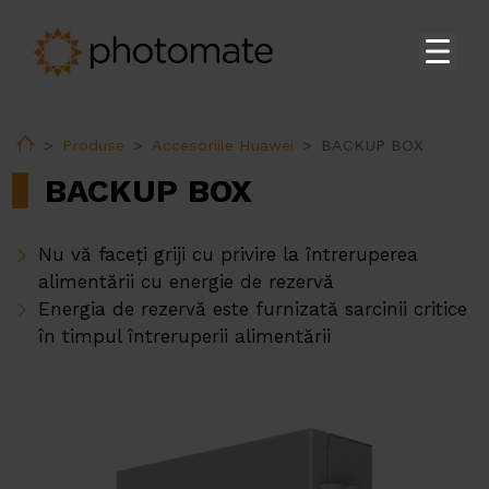
Acasă
Home
Produse
Accesoriile Huawei
BACKUP BOX
Su
Produse
BACKUP BOX
Invertoarele Rezidențiale Huawei
Invertoarele Comerciale & Utilitare Huawei
Nu vă faceți griji cu privire la întreruperea
Sistemele de stocare Huawei
alimentării cu energie de rezervă
Energia de rezervă este furnizată sarcinii critice
Stații de transformare Huawei
în timpul întreruperii alimentării
Accesoriile Huawei
Încărcătoarele EV Huawei
Încărcătoarele EV Ekoenergetyka
PV constructions