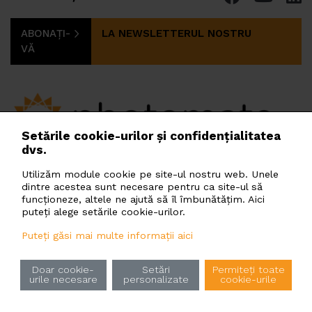
ABONAȚI-
LA NEWSLETTERUL NOSTRU
VĂ
Setările cookie-urilor și confidențialitatea
dvs.
PHOTOMATE GREEN ENERGY ROMANIA SRL
s.r.o.
Soseaua Pipera 43, Bucharest, 020308, Romania
Utilizăm module cookie pe site-ul nostru web. Unele
dintre acestea sunt necesare pentru ca site-ul să
romania@photomate.eu
funcționeze, altele ne ajută să îl îmbunătățim. Aici
puteți alege setările cookie-urilor.
Puteți găsi mai multe informații aici
Principiile de prelucrare a datelor cu caracter
ro
en
ua
ru
cz
pl
hu
bg
Doar cookie-
Setări
Permiteți toate
personal
urile necesare
personalizate
cookie-urile
uz
et
da
sv
Reguli de utilizare a modulelor cookie